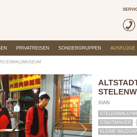
SERVI
SEN
PRIVATREISEN
SONDERGRUPPEN
AUSFLÜGE
 STELENWALDMUSEUM
Next
ALTSTADT
STELEN
XIAN
STELENWALD-
STADTMAUER
KLEINE WILDG