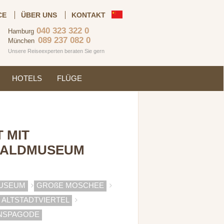
CE
ÜBER UNS
KONTAKT
040 323 322 0
Hamburg
089 237 082 0
München
Unsere Reiseexperten beraten Sie gern
HOTELS
FLÜGE
 MIT
WALDMUSEUM
MUSEUM
GROßE MOSCHEE
ALTSTADTVIERTEL
ANSPAGODE