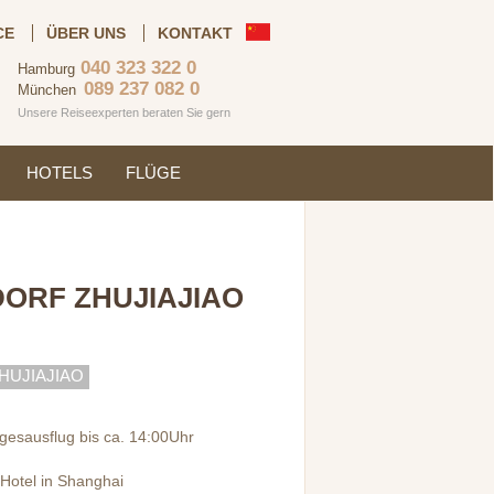
CE
ÜBER UNS
KONTAKT
040 323 322 0
Hamburg
089 237 082 0
München
Unsere Reiseexperten beraten Sie gern
HOTELS
FLÜGE
ORF ZHUJIAJIAO
HUJIAJIAO
gesausflug bis ca. 14:00Uhr
 Hotel in Shanghai