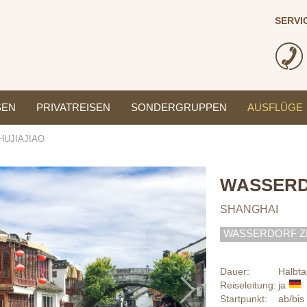
SERVI
SEN
PRIVATREISEN
SONDERGRUPPEN
AUSFLÜGE
UJIAJIAO
Next
WASSERD
SHANGHAI
WASSERDORF Z
Dauer:
Halbta
Reiseleitung:
ja
Startpunkt:
ab/bis