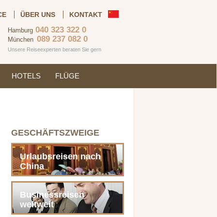
CE
ÜBER UNS
KONTAKT
040 323 322 0
Hamburg
089 237 082 0
München
Unsere Reiseexperten beraten Sie gern
HOTELS
FLÜGE
GESCHÄFTSZWEIGE
Urlaubsreisen nach
China
Businessreisen
weltweit